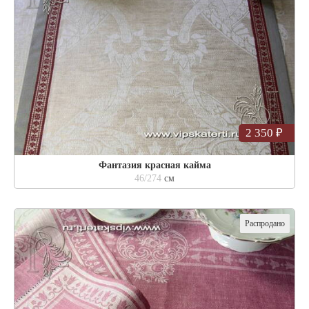
2 350 ₽
Фантазия красная кайма
46/274
см
Распродано