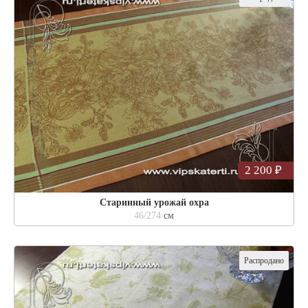
2 200 ₽
Старинный урожай охра
46/274
см
Распродано