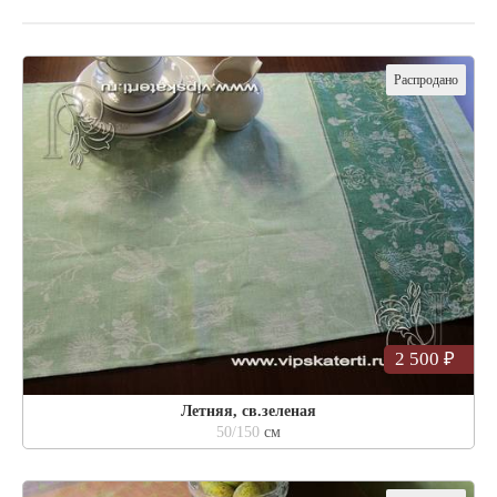
Распродано
2 500 ₽
Летняя, св.зеленая
50/150
см