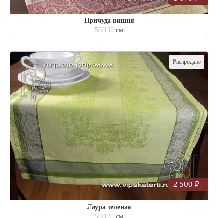
Причуда вишня
50/150
см
Распродано
2 500 ₽
Лаура зеленая
50/170
см