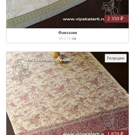
2 350 ₽
Фантазия
46/274
см
Распродано
1 870 ₽